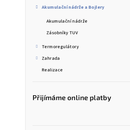
a
Akumulační nádrže a Bojlery
n
n
Akumulační nádrže
í
Zásobníky TUV
p
Termoregulátory
a
Zahrada
n
Realizace
e
l
Přijímáme online platby