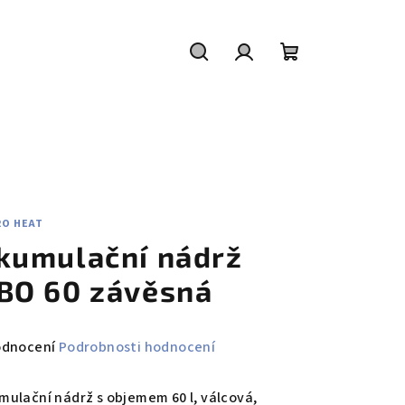
Hledat
Přihlášení
Nákupní
košík
RO HEAT
kumulační nádrž
BO 60 závěsná
měrné
odnocení
Podrobnosti hodnocení
nocení
duktu
mulační nádrž s objemem 60 l, válcová,