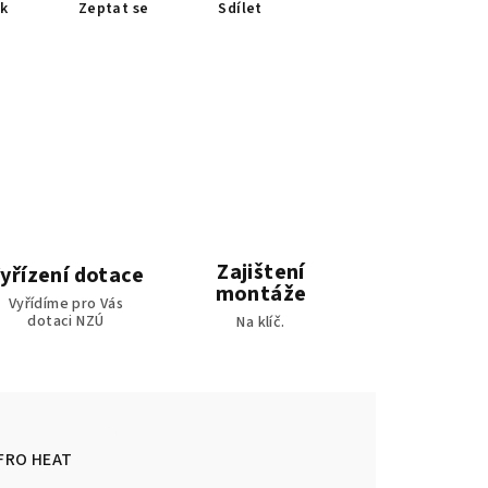
sk
Zeptat se
Sdílet
Zajištení
yřízení dotace
montáže
Vyřídíme pro Vás
dotaci NZÚ
Na klíč.
FRO HEAT