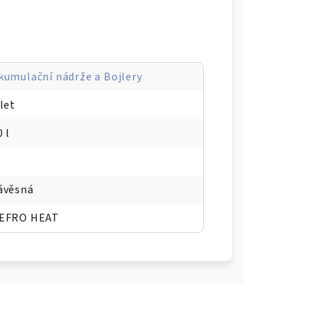
kumulační nádrže a Bojlery
 let
0 l
ávěsná
EFRO HEAT