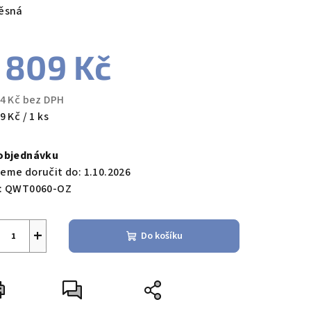
ěsná
 809 Kč
zdiček.
54 Kč bez DPH
ná
9 Kč / 1 ks
a:
objednávku
eme doručit do:
1.10.2026
:
QWT0060-OZ
+
Do košíku