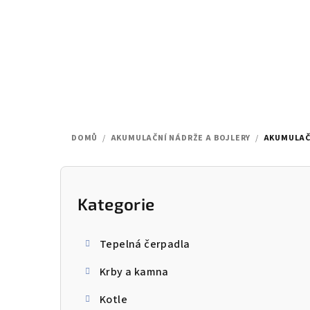
Přejít
na
obsah
DOMŮ
/
AKUMULAČNÍ NÁDRŽE A BOJLERY
/
AKUMULAČ
P
o
Kategorie
Přeskočit
kategorie
s
Tepelná čerpadla
t
Krby a kamna
r
Kotle