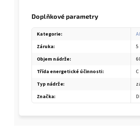
Doplňkové parametry
Kategorie
:
A
Záruka
:
5
Objem nádrže
:
6
Třída energetické účinnosti
:
C
Typ nádrže
:
z
Značka
:
D