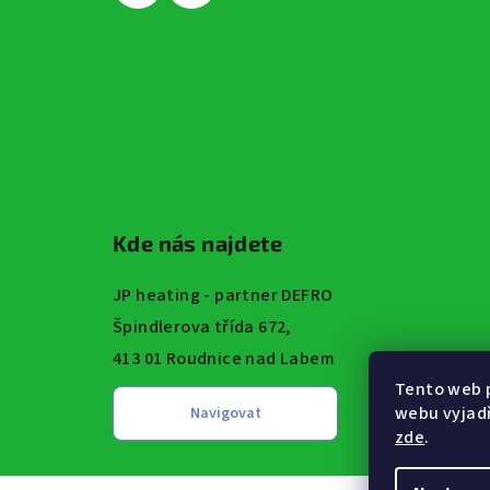
Kde nás najdete
JP heating - partner DEFRO
Špindlerova třída 672,
413 01 Roudnice nad Labem
Tento web 
webu vyjadř
zde
.