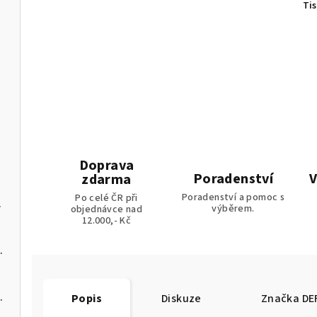
Ti
ládáním
Doprava
Poradenství
V
zdarma
Poradenství a pomoc s
Po celé ČR při
na pelety
výběrem.
objednávce nad
12.000,- Kč
 kotel na pelety
 kotel na pelety
Popis
Diskuze
Značka
DE