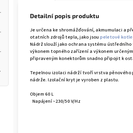
 kotel na pelety
Detailní popis produktu
Je určena ke shromážďování, akmumulaci a př
 kotel na pelety
otatních zdrojů tepla, jako jsou
peletové kotle
Nádrž slouží jako ochrana systému ústředního 
 kotel na pelety
výkonem topného zařízení a výkonem určeným
připraveným konektorům snadno připojit k os
 200 12kW
Tepelnou izolaci nádrží tvoří vrstva pěnového
nádrže. Izolační kryt je vyroben z plastu.
Objem 60 L
Napájení
~230/50 V/Hz