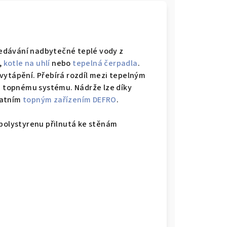
edávání nadbytečné teplé vody z
,
kotle na uhlí
nebo
tepelná čerpadla
.
vytápění. Přebírá rozdíl mezi tepelným
 topnému systému. Nádrže lze díky
tatním
topným zařízením DEFRO
.
 polystyrenu přilnutá ke stěnám