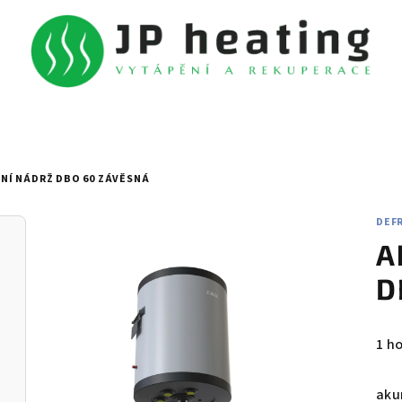
NÍ NÁDRŽ DBO 60 ZÁVĚSNÁ
DEF
A
D
Prů
1 h
hod
pro
aku