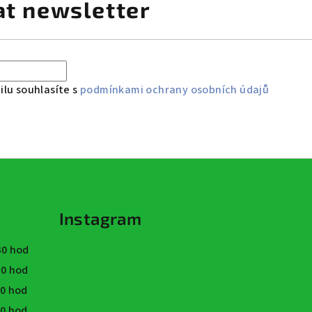
at newsletter
lu souhlasíte s
podmínkami ochrany osobních údajů
Instagram
:30 hod
:30 hod
30 hod
30 hod